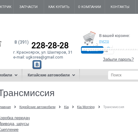
ЕКТРИК
ЗАПЧАСТИ
КАК КУПИТЬ
О КОМПАНИИ
КОНТАКТЫ
В вашей корзине:
пусто
8 (391)
228-28-28
Регистрация
г. Красноярск, ул. Шахтеров, 31
e-mail:
ugkorea@gmail.co
m
Забыли пароль?
мобили
Китайские автомобили
Трансмиссия
лавная
Корейские автомобили
Kia
Kia Morning
Трансмиссия
Коробка передач
Привода, шрусы
Сцепление