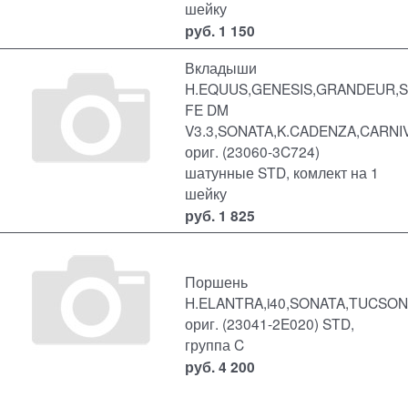
шейку
руб.
1 150
Вкладыши
H.EQUUS,GENESIS,GRANDEUR,
FE DM
V3.3,SONATA,K.CADENZA,CARN
ориг. (23060-3C724)
шатунные STD, комлект на 1
шейку
руб.
1 825
Поршень
H.ELANTRA,i40,SONATA,TUCSON
ориг. (23041-2E020) STD,
группа C
руб.
4 200