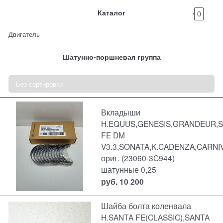
Каталог
0
Двигатель
Шатунно-поршневая группа
Вкладыши
H.EQUUS,GENESIS,GRANDEUR,
FE DM
V3.3,SONATA,K.CADENZA,CARN
ориг. (23060-3C944)
шатунные 0,25
руб.
10 200
Шайба болта коленвала
H.SANTA FE(CLASSIC),SANTA