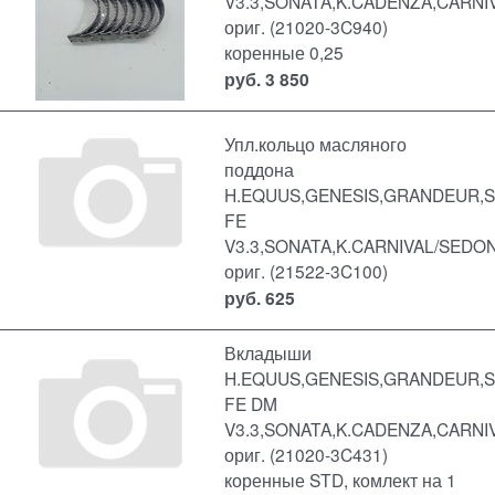
V3.3,SONATA,K.CADENZA,CARN
ориг. (21020-3C940)
коренные 0,25
руб.
3 850
Упл.кольцо масляного
поддона
H.EQUUS,GENESIS,GRANDEUR,
FE
V3.3,SONATA,K.CARNIVAL/SED
ориг. (21522-3C100)
руб.
625
Вкладыши
H.EQUUS,GENESIS,GRANDEUR,
FE DM
V3.3,SONATA,K.CADENZA,CARN
ориг. (21020-3C431)
коренные STD, комлект на 1