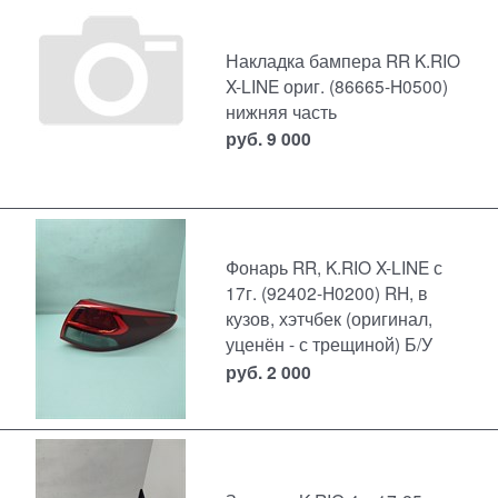
Накладка бампера RR K.RIO
X-LINE ориг. (86665-H0500)
нижняя часть
руб.
9 000
Фонарь RR, K.RIO X-LINE с
17г. (92402-H0200) RH, в
кузов, хэтчбек (оригинал,
уценён - с трещиной) Б/У
руб.
2 000