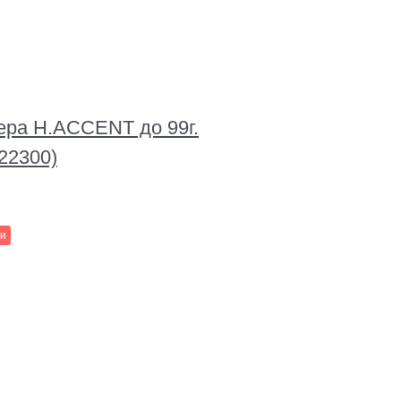
ера H.ACCENT до 99г.
-22300)
ии