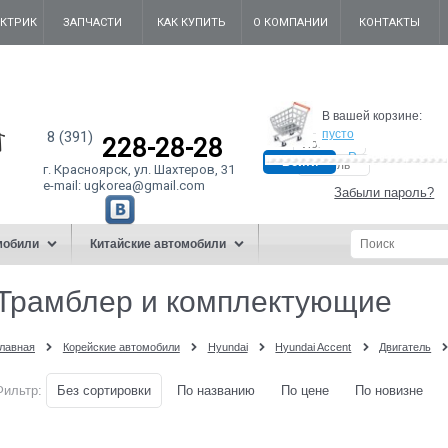
ЕКТРИК
ЗАПЧАСТИ
КАК КУПИТЬ
О КОМПАНИИ
КОНТАКТЫ
В вашей корзине:
пусто
8 (391)
228-28-28
Регистрация
г. Красноярск, ул. Шахтеров, 31
e-mail:
ugkorea@gmail.co
m
Забыли пароль?
мобили
Китайские автомобили
Трамблер и комплектующие
лавная
Корейские автомобили
Hyundai
Hyundai Accent
Двигатель
Фильтр:
Без сортировки
По названию
По цене
По новизне