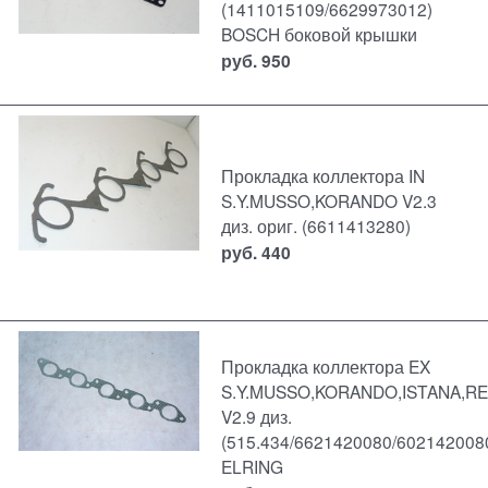
(1411015109/6629973012)
BOSCH боковой крышки
руб.
950
Прокладка коллектора IN
S.Y.MUSSO,KORANDO V2.3
диз. ориг. (6611413280)
руб.
440
Прокладка коллектора EX
S.Y.MUSSO,KORANDO,ISTANA,R
V2.9 диз.
(515.434/6621420080/602142008
ELRING