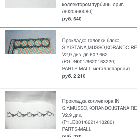
коллектором турбины ориг.
(6020960080)
руб.
640
Прокладка головки блока
S.Y.ISTANA,MUSSO,KORANDO,R
V2,9 диз. дв.602,662
(PGDN001/6620163220)
PARTS-MALL металлопаронит
руб.
2 210
Прокладка коллектора IN
S.Y.MUSSO,KORANDO,ISTANA,R
V2.9 диз.
(P1LD001/6621410280)
PARTS-MALL
руб.
230