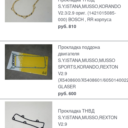
S.Y.ISTANA,MUSSO,KORANDO
V2.3/2.9 ориг. (1421015085-
000) BOSCH , RR корпуса
руб.
810
Прокладка поддона
двигателя
S.Y.ISTANA,MUSSO,MUSSO
SPORTS,KORANDO,REXTON
V2.9
(X5408600/X5408601/605014002
GLASER
руб.
600
Прокладка ТНВД
S.Y.ISTANA,MUSSO,REXTON
V2.9