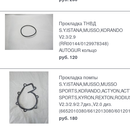
Прокладка ТНВД
S.Y.ISTANA,MUSSO,KORANDO
V2.3/2.9
(RR00144/0129978348)
AUTOGUR кольцо
руб.
120
Прокладка помпы
S.Y.ISTANA,MUSSO,MUSSO
SPORTS,KORANDO,ACTYON,AC
SPORTS,KYRON,REXTON,RODIU
V2.3/2.9/2.7диз.,V2.0 диз.
(6652010380/6612013080/60120
руб.
180