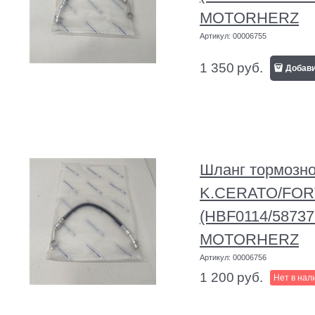
MOTORHERZ
Артикул:
00006755
1 350
руб.
Добав
Шланг тормозн
K.CERATO/FORT
(HBF0114/58737
MOTORHERZ
Артикул:
00006756
1 200
руб.
Нет в нал