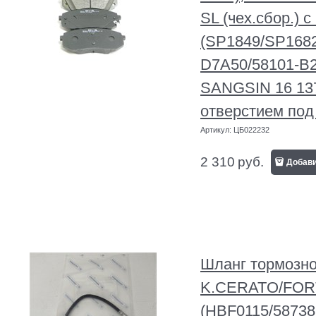
SL (чех.сбор.) 
(SP1849/SP1682
D7A50/58101-B2
SANGSIN 16 137
отверстием под
Артикул:
ЦБ022232
2 310
руб.
Добав
Шланг тормозн
K.CERATO/FORT
(HBF0115/58738