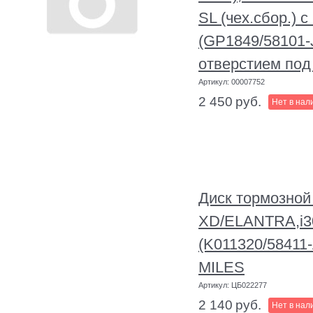
SL (чех.сбор.) 
(GP1849/58101
отверстием под
Артикул:
00007752
2 450
руб.
Нет в нал
Диск тормозно
XD/ELANTRA,i
(K011320/58411
MILES
Артикул:
ЦБ022277
2 140
руб.
Нет в нал