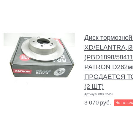
Диск тормозно
XD/ELANTRA,i
(PBD1898/58411
PATRON D262мм
ПРОДАЕТСЯ Т
(2 ШТ)
Артикул:
00003529
3 070
руб.
Нет в нал