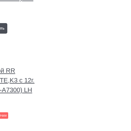
ить
ой RR
E,K3 с 12г.
-A7300) LH
ичии