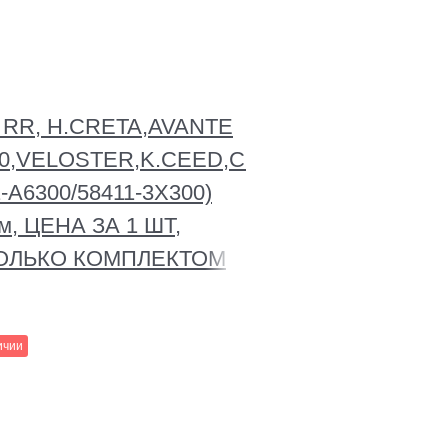
й RR, H.CRETA,AVANTE
30,VELOSTER,K.CEED,CERATO/FORTE,K3,
-A6300/58411-3X300)
, ЦЕНА ЗА 1 ШТ,
ОЛЬКО КОМПЛЕКТОМ
ичии