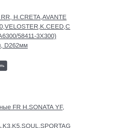
й RR, H.CRETA,AVANTE
30,VELOSTER,K.CEED,CERATO/FORTE,K3,
A6300/58411-3X300)
, D262мм
ить
зные FR H.SONATA YF,
A,K3,K5,SOUL,SPORTAGE