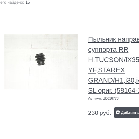
его найдено:
16
Пыльник напра
суппорта RR
H.TUCSON/iX3
YF,STAREX
GRAND/H1,i30
SL ориг. (58164
Артикул:
ЦБ016773
230
руб.
Добавить