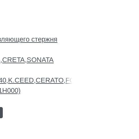
вляющего стержня
5,CRETA,SONATA
,i40,K.CEED,CERATO,FORTE,SOUL,SPORT
-1H000)