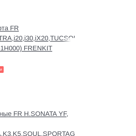
рта FR
TRA,i20,i30,iX20,TUCSON/iX35,VELOSTE
-1H000) FRENKIT
ии
зные FR H.SONATA YF,
A,K3,K5,SOUL,SPORTAGE