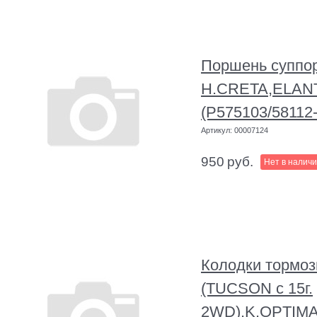
Поршень суппо
H.CRETA,ELAN
(P575103/58112
Артикул:
00007124
950
руб.
Нет в налич
Колодки тормо
(TUCSON с 15г.
2WD),K.OPTIM