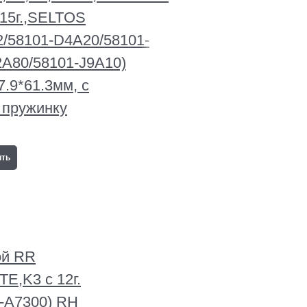
с 15г.,SELTOS
/58101-D4A20/58101-
A80/58101-J9A10)
.9*61.3мм, с
 пружинку
ить
ой RR
E,K3 с 12г.
-A7300) RH