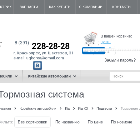
ЕКТРИК
ЗАПЧАСТИ
КАК КУПИТЬ
О КОМПАНИИ
КОНТАКТЫ
В вашей корзине:
пусто
8 (391)
228-28-28
Регистрация
г. Красноярск, ул. Шахтеров, 31
e-mail:
ugkorea@gmail.co
m
Забыли пароль?
мобили
Китайские автомобили
Тормозная система
лавная
Корейские автомобили
Kia
Kia K3
Подвеска
Тормозная 
Фильтр:
Без сортировки
По названию
По цене
По новизне