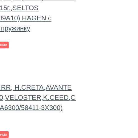
с 15г.,SELTOS
-J9A10) HAGEN с
 пружинку
ичии
й RR, H.CRETA,AVANTE
30,VELOSTER,K.CEED,CERATO/FORTE,K3,
-A6300/58411-3X300)
ичии