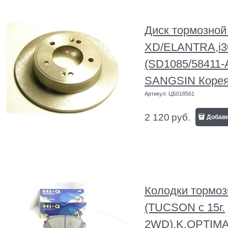
Диск тормозно
XD/ELANTRA,i
(SD1085/58411-
SANGSIN Корея
Артикул:
ЦБ018561
2 120
руб.
Добав
Колодки тормо
(TUCSON с 15г.
2WD),K.OPTIM